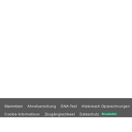
Stammbam
Ahnefuerschung
DNA-Test
Historesch Opzeechnungen
Cookie-Informatioun
Zougänglechkeet
Dateschutz
Aktualiséiert