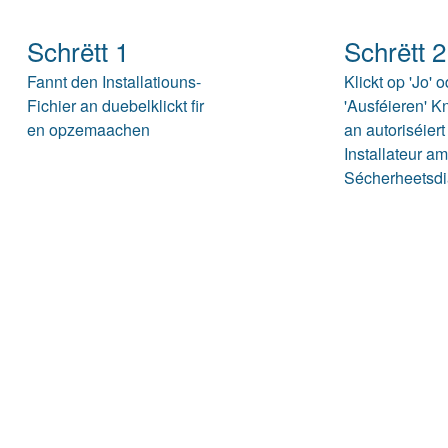
Schrëtt 1
Schrëtt 2
Fannt den Installatiouns-
Klickt op 'Jo' 
Fichier an duebelklickt fir
'Ausféieren' 
en opzemaachen
an autoriséier
Installateur am
Sécherheetsdi