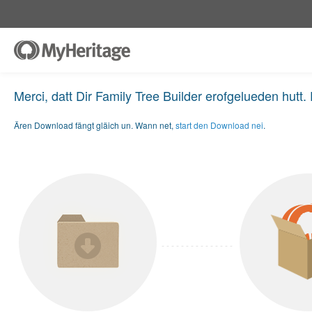
Merci, datt Dir Family Tree Builder erofgelueden hutt. 
Ären Download fängt gläich un. Wann net,
start den Download nei
.
- - - - - - - - - - - - - - -