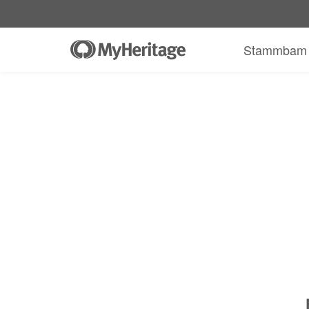
MyHeritage DNA-Kit + 30 Deeg Komple
Stammbam