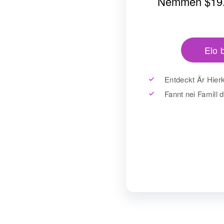
Nëmmen
$19
Elo 
Entdeckt Är Hier
Fannt nei Famill