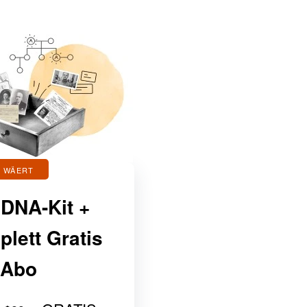
 WÄERT
 DNA-Kit +
lett Gratis
-Abo