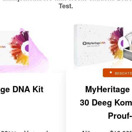
Test.
BESCHTE
ge DNA Kit
MyHeritage
30 Deeg Komp
Prouf