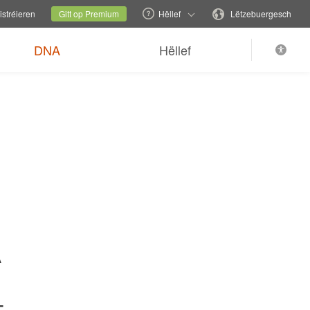
iesselen
Aktuell Säit
Sprooch änneren
stréieren
Gitt op Premium
Hëllef
Lëtzebuergesch
Elo bestellen
 GRATIS Liwwerung
DNA
Hëllef
A
i
-