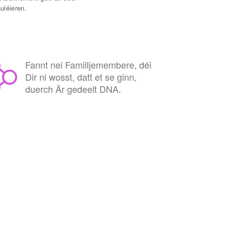
uléieren.
Fannt nei Familljemembere, déi
Dir ni wosst, datt et se ginn,
duerch Är gedeelt DNA.