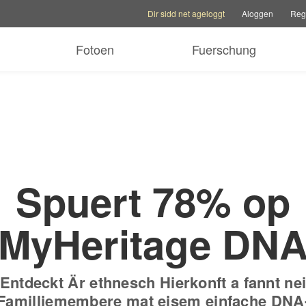
Kontoptiounen
Hëllefoptiounen
Familljesite w
Dir sidd net ageloggt
Aloggen
Regi
tt Gratis Prouf-Abo
$89
Nëmmen
$19.90
*
+
Fotoen
Fuerschung
Spuert 78% op
MyHeritage DN
Entdeckt Är ethnesch Hierkonft a fannt ne
Familljemembere mat eisem einfache DNA