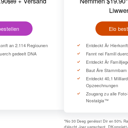
.90
+ Versand
Nëmmen
$19.90
$89
Liwwe
bestellen
Elo best
konft an 2.114 Regiounen
Entdeckt Är Hierkonf
 duerch gedeelt DNA
Fannt nei Famill due
Entdeckt Är Familljeg
Baut Äre Stammbam
Entdeckt 40,1 Milliar
Opzeechnungen
Zougang zu alle Foto
Nostalgia™
*
No 30 Deeg genéisst Dir en 50% Rab
d'éischt Joer verrechent. D'Komplett