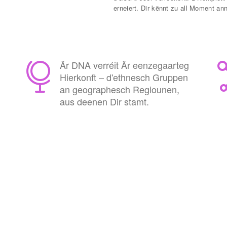
erneiert. Dir kënnt zu all Moment ann
Är DNA verréit Är eenzegaarteg
Hierkonft – d'ethnesch Gruppen
an geographesch Regiounen,
aus deenen Dir stamt.