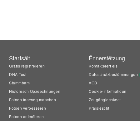
Startsäit
Ënnerstëtzung
Gratis registréieren
Kontaktéiert eis
DNA-Test
Dateschutzbestëmmungen
Stammbam
AGB
Historesch Opzeechnungen
Cookie-Informatioun
Fotoen faarweg maachen
Zougänglechkeet
Fotoen verbesseren
Präislëscht
Fotoen animéieren
LiveMemory™
Family Tree Builder