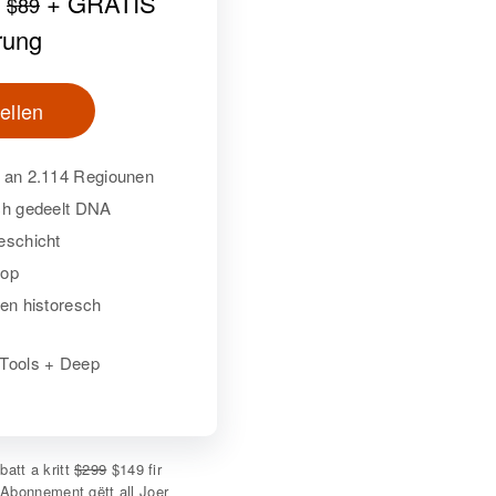
*
+ GRATIS
$89
rung
ellen
t an 2.114 Regiounen
rch gedeelt DNA
eschicht
 op
den historesch
-Tools + Deep
att a kritt
$299
$149 fir
-Abonnement gëtt all Joer