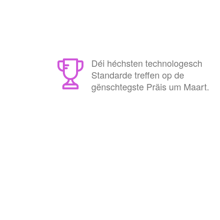
Déi héchsten technologesch
Standarde treffen op de
gënschtegste Präis um Maart.