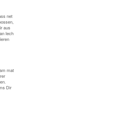
ass net
oossen,
ir aus
 an Iech
ieren
sam mat
rer
en.
ms Dir