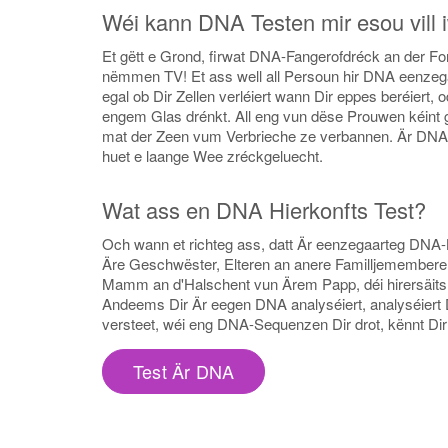
Wéi kann DNA Testen mir esou vill
Et gëtt e Grond, firwat DNA-Fangerofdréck an der For
nëmmen TV! Et ass well all Persoun hir DNA eenzega
egal ob Dir Zellen verléiert wann Dir eppes beréiert
engem Glas drénkt. All eng vun dëse Prouwen kéint g
mat der Zeen vum Verbrieche ze verbannen. Är DNA a
huet e laange Wee zréckgeluecht.
Wat ass en DNA Hierkonfts Test?
Och wann et richteg ass, datt Är eenzegaarteg DN
Äre Geschwëster, Elteren an anere Familljememberen. D
Mamm an d'Halschent vun Ärem Papp, déi hirersäit
Andeems Dir Är eegen DNA analyséiert, analyséiert D
versteet, wéi eng DNA-Sequenzen Dir drot, kënnt Dir
Test Är DNA