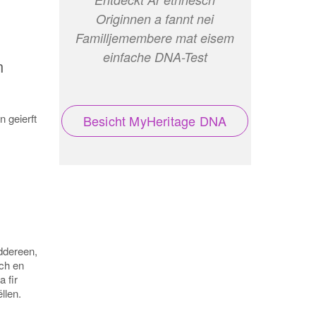
Originnen a fannt nei
Familljemembere mat eisem
einfache DNA-Test
n
 geierft
Besicht MyHeritage DNA
iddereen,
ch en
 fir
llen.