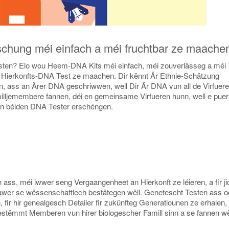
schung méi einfach a méi fruchtbar ze maache
esten? Elo wou Heem-DNA Kits méi einfach, méi zouverlässeg a méi
 en Hierkonfts-DNA Test ze maachen. Dir kënnt Är Ethnie-Schätzung
 ass an Ärer DNA geschriwwen, well Dir Är DNA vun all de Virfueren
amilljemembere fannen, déi en gemeinsame Virfueren hunn, well e puer
 béiden DNA Tester erschéngen.
h ass, méi iwwer seng Vergaangenheet an Hierkonft ze léieren, a fir j
awer se wëssenschaftlech bestätegen wëll. Genetescht Testen ass o
 fir hir genealgesch Detailer fir zukünfteg Generatiounen ze erhalen, a
estëmmt Memberen vun hirer biologescher Famill sinn a se fannen wë