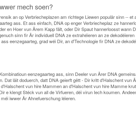
 iwwer mech soen?
ensik an op Verbriecheplazen am richtege Liewen populär sinn -- et 
arteg ass. Et ass einfach, DNA op enger Verbriecheplaz ze hannerl
, oder en Hoer vun Ärem Kapp fält, oder Dir Spaut hannerloosst wann D
enuch sinn fir Är individuell DNA ze extrahéieren an ze dekodéieren
ss eenzegaarteg, grad wéi Dir, an d'Technologie fir DNA ze dekodé
A-Kombinatioun eenzegaarteg ass, sinn Deeler vun Ärer DNA gemein
at läit doduerch, datt DNA geierft gëtt - Dir kritt d'Halschent vun Ä
s d'Halschent vun hire Mammen an d'Halschent vun hire Mamme krut
ir e klengt Stéck vun all de Virfueren, déi virun Iech koumen. Andee
 méi iwwer Är Ahnefuerschung léieren.