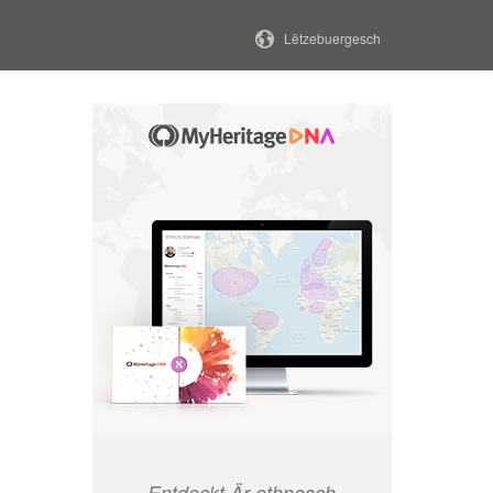
Lëtzebuergesch
Entdeckt Är ethnesch