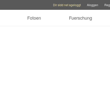
Kontoptiounen
Hëllefoptiounen
Familljesite w
Dir sidd net ageloggt
Aloggen
Regi
Fotoen
Fuerschung