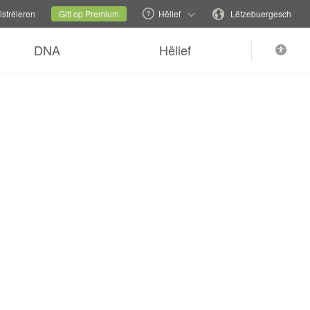
iesselen
Aktuell Säit
Sprooch änneren
stréieren
Gitt op Premium
Hëllef
Lëtzebuergesch
DNA
Hëllef