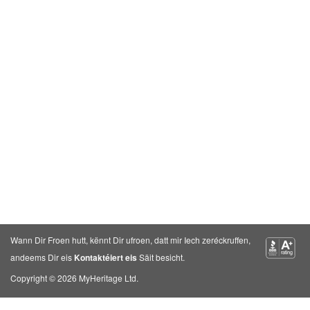
Wann Dir Froen hutt, kënnt Dir ufroen, datt mir Iech zeréckruffen,
andeems Dir eis
Kontaktéiert eis
Säit besicht.
Copyright © 2026 MyHeritage Ltd.