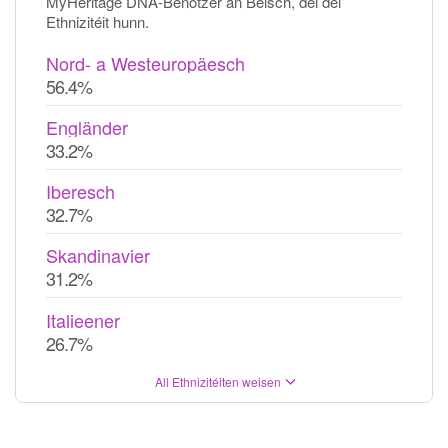
MyHeritage DNA-Benotzer an Belsch, déi déi
Ethnizitéit hunn.
Nord- a Westeuropäesch
56.4%
Engländer
33.2%
Iberesch
32.7%
Skandinavier
31.2%
Italieener
26.7%
All Ethnizitéiten weisen