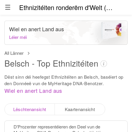
Ethnizitéiten ronderëm d'Welt (Beta)
Wiel en anert Land aus
Léier méi
All Länner
Belsch - Top Ethnizitéiten
Dëst sinn déi heefegst Ethnizitéiten an Belsch, baséiert op
den Donnéeë vun de MyHeritage DNA-Benotzer.
Wiel en anert Land aus
Lëschtenansicht
Kaartenansicht
D'Prozenter representéieren den Deel vun de