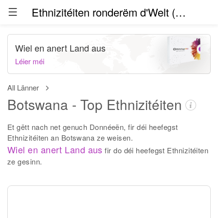
Ethnizitéiten ronderëm d'Welt (Beta)
Wiel en anert Land aus
Léier méi
All Länner
Botswana - Top Ethnizitéiten
Et gëtt nach net genuch Donnéeën, fir déi heefegst
Ethnizitéiten an Botswana ze weisen.
Wiel en anert Land aus
fir do déi heefegst Ethnizitéiten
ze gesinn.