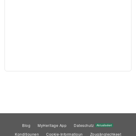
Blog
MyHeritage App
Dateschutz
Aktualiséiert
Konditiounen
Cookie-Informatioun
Zougänglechkeet