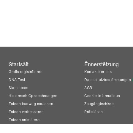
Startsäit
Ënnerstëtzung
Gratis registréieren
Kontaktéiert eis
DNA-Test
Dateschutzbestëmmungen
Stammbam
AGB
Historesch Opzeechnungen
Cookie-Informatioun
Fotoen faarweg maachen
Zougänglechkeet
Fotoen verbesseren
Präislëscht
Fotoen animéieren
LiveMemory™