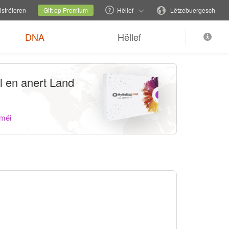
iesselen
Aktuell Säit
Sprooch änneren
stréieren
Gitt op Premium
Hëllef
Lëtzebuergesch
DNA
Hëllef
l en anert Land
 méi