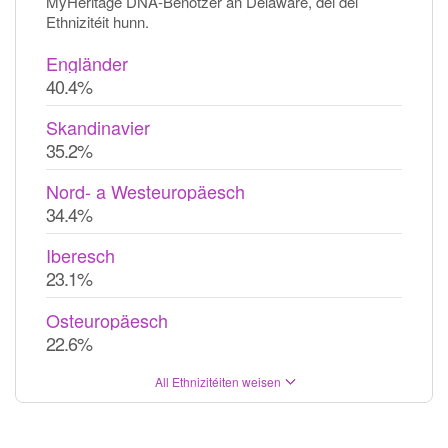
MyHeritage DNA-Benotzer an Delaware, déi déi
Ethnizitéit hunn.
Engländer
40.4%
Skandinavier
35.2%
Nord- a Westeuropäesch
34.4%
Iberesch
23.1%
Osteuropäesch
22.6%
All Ethnizitéiten weisen