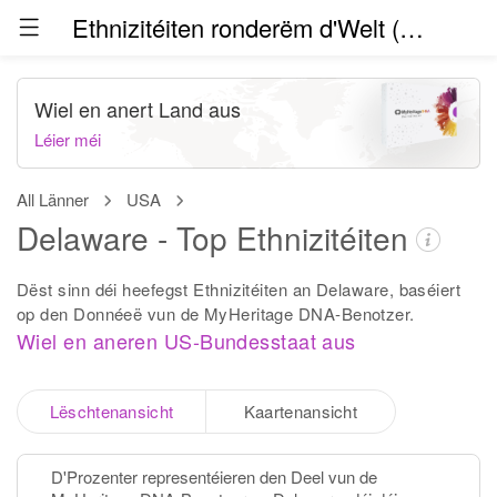
Ethnizitéiten ronderëm d'Welt (Beta)
Wiel en anert Land aus
Léier méi
All Länner
USA
Delaware - Top Ethnizitéiten
Dëst sinn déi heefegst Ethnizitéiten an Delaware, baséiert
op den Donnéeë vun de MyHeritage DNA-Benotzer.
Wiel en aneren US-Bundesstaat aus
Lëschtenansicht
Kaartenansicht
D'Prozenter representéieren den Deel vun de