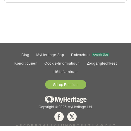
Blog
MyHeritage App
Dateschutz
Aktualiséiert
Konditiounen
Cookie-Informatioun
Zougänglechkeet
Hëllefzentrum
Gitt op Premium
Copyright © 2026 MyHeritage Ltd.
A
B
C
D
E
F
G
H
I
J
K
L
M
N
O
P
Q
R
S
T
U
V
W
X
Y
Z