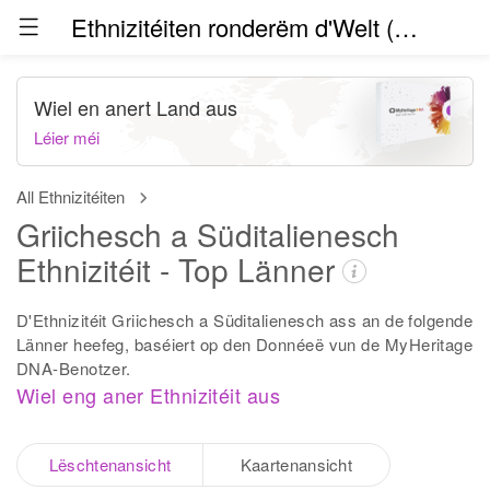
Ethnizitéiten ronderëm d'Welt (Beta)
Wiel en anert Land aus
Léier méi
All Ethnizitéiten
Griichesch a Süditalienesch
Ethnizitéit - Top Länner
D'Ethnizitéit Griichesch a Süditalienesch ass an de folgende
Länner heefeg, baséiert op den Donnéeë vun de MyHeritage
DNA-Benotzer.
Wiel eng aner Ethnizitéit aus
Lëschtenansicht
Kaartenansicht