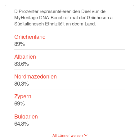
D'Prozenter representéieren den Deel vun de
MyHeritage DNA-Benotzer mat der Griichesch a
Süditalienesch Ethnizitéit an deem Land.
Griichenland
89%
Albanien
83.6%
Nordmazedonien
80.3%
Zypern
69%
Bulgarien
64.8%
All Länner weisen