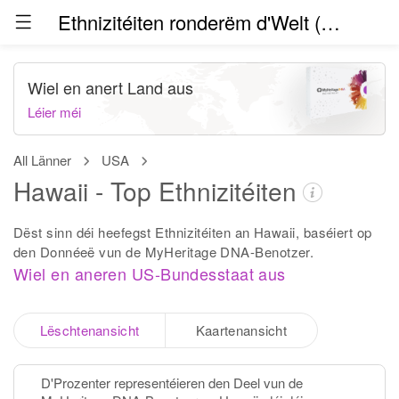
Ethnizitéiten ronderëm d'Welt (Beta)
Wiel en anert Land aus
Léier méi
All Länner
USA
Hawaii - Top Ethnizitéiten
Dëst sinn déi heefegst Ethnizitéiten an Hawaii, baséiert op
den Donnéeë vun de MyHeritage DNA-Benotzer.
Wiel en aneren US-Bundesstaat aus
Lëschtenansicht
Kaartenansicht
D'Prozenter representéieren den Deel vun de