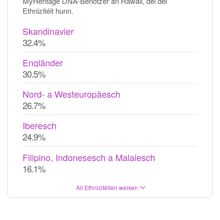
MyHeritage DNA-Benotzer an Hawaii, déi déi
Ethnizitéit hunn.
Skandinavier
32.4%
Engländer
30.5%
Nord- a Westeuropäesch
26.7%
Iberesch
24.9%
Filipino, Indonesesch a Malaiesch
16.1%
All Ethnizitéiten weisen