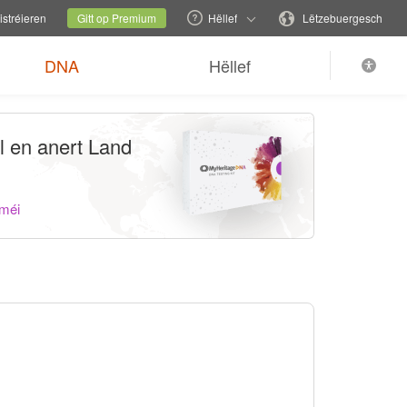
iesselen
Aktuell Säit
Sprooch änneren
stréieren
Gitt op Premium
Hëllef
Lëtzebuergesch
DNA
Hëllef
l en anert Land
 méi