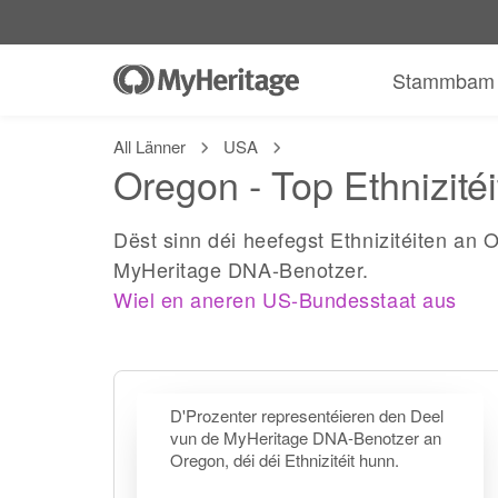
Stammbam
All Länner
USA
Oregon - Top Ethnizitéi
Dëst sinn déi heefegst Ethnizitéiten an
MyHeritage DNA-Benotzer.
Wiel en aneren US-Bundesstaat aus
D'Prozenter representéieren den Deel
vun de MyHeritage DNA-Benotzer an
Oregon, déi déi Ethnizitéit hunn.