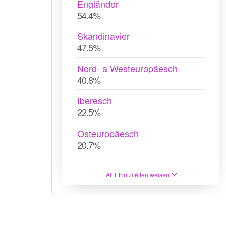
Engländer
54.4%
Skandinavier
47.5%
Nord- a Westeuropäesch
40.8%
Iberesch
22.5%
Osteuropäesch
20.7%
All Ethnizitéiten weisen