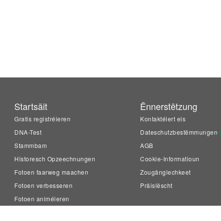
Startsäit
Ënnerstëtzung
Gratis registréieren
Kontaktéiert eis
DNA-Test
Dateschutzbestëmmungen
Stammbam
AGB
Historesch Opzeechnungen
Cookie-Informatioun
Fotoen faarweg maachen
Zougänglechkeet
Fotoen verbesseren
Präislëscht
Fotoen animéieren
LiveMemory™