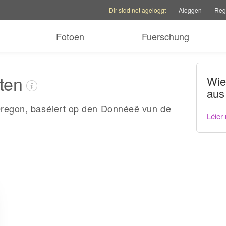
Kontoptiounen
Hëllefoptiounen
Familljesite w
Dir sidd net ageloggt
Aloggen
Regi
Fotoen
Fuerschung
ten
Wie
aus
 Oregon, baséiert op den Donnéeë vun de
Léier