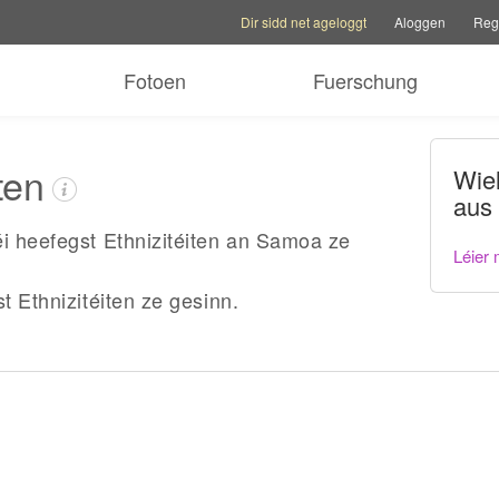
Kontoptiounen
Hëllefoptiounen
Familljesite w
Dir sidd net ageloggt
Aloggen
Regi
Fotoen
Fuerschung
ten
Wie
aus
éi heefegst Ethnizitéiten an Samoa ze
Léier 
st Ethnizitéiten ze gesinn.