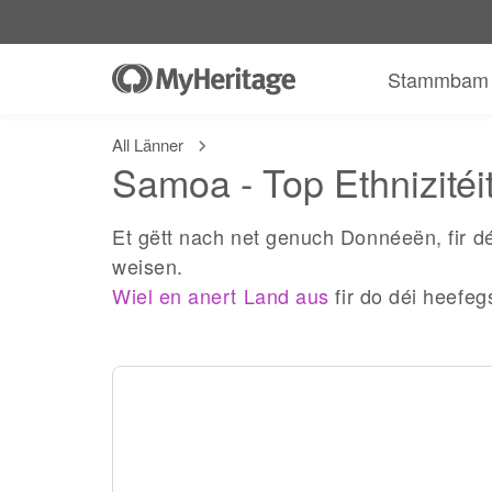
Stammbam
All Länner
Samoa - Top Ethnizitéi
Et gëtt nach net genuch Donnéeën, fir d
weisen.
Wiel en anert Land aus
fir do déi heefeg