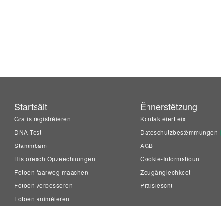
Startsäit
Ënnerstëtzung
Gratis registréieren
Kontaktéiert eis
DNA-Test
Dateschutzbestëmmungen
Stammbam
AGB
Historesch Opzeechnungen
Cookie-Informatioun
Fotoen faarweg maachen
Zougänglechkeet
Fotoen verbesseren
Präislëscht
Fotoen animéieren
LiveMemory™