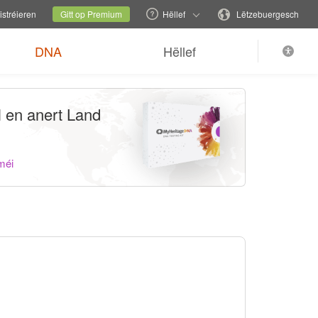
iesselen
Aktuell Säit
Sprooch änneren
stréieren
Gitt op Premium
Hëllef
Lëtzebuergesch
DNA
Hëllef
l en anert Land
méi