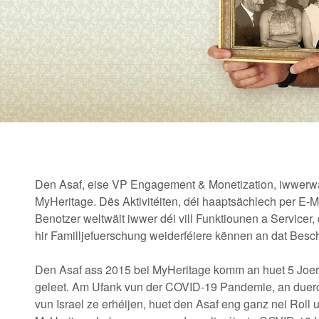
Den Asaf, eise VP Engagement & Monetization, iwwerwaac
MyHeritage. Dës Aktivitéiten, déi haaptsächlech per E-M
Benotzer weltwäit iwwer déi vill Funktiounen a Servicer,
hir Familljefuerschung weiderféiere kënnen an dat Besc
Den Asaf ass 2015 bei MyHeritage komm an huet 5 Joe
geleet. Am Ufank vun der COVID-19 Pandemie, an duerch
vun Israel ze erhéijen, huet den Asaf eng ganz nei Rol