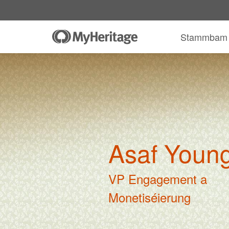
Stammbam
Asaf Youn
VP Engagement a
Monetiséierung