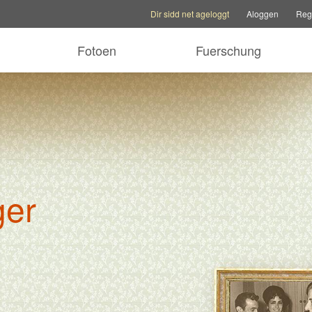
Kontoptiounen
Hëllefoptiounen
Familljesite w
Dir sidd net ageloggt
Aloggen
Regi
Fotoen
Fuerschung
ger