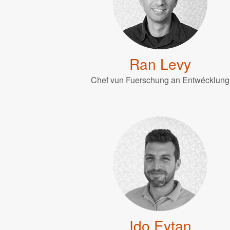
Ran Levy
Chef vun Fuerschung an Entwécklung
Ido Eytan