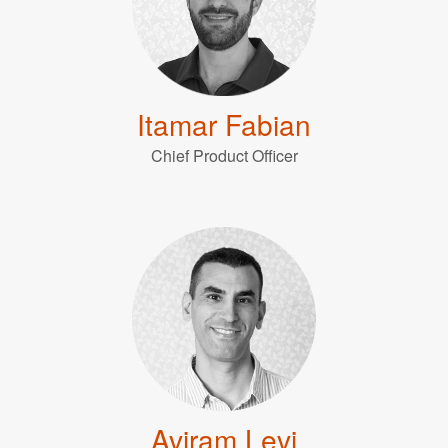
Itamar Fabian
Chief Product Officer
Aviram Levi