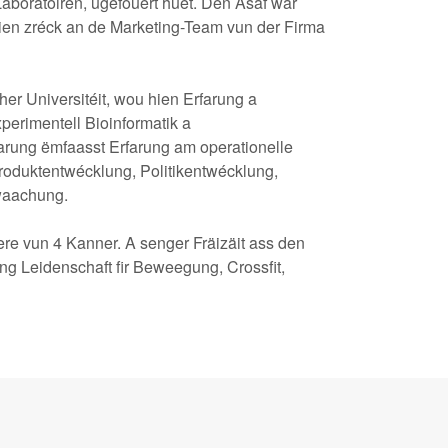
boratoiren, ugefouert huet. Den Asaf war
en zréck an de Marketing-Team vun der Firma
er Universitéit, wou hien Erfarung a
erimentell Bioinformatik a
farung ëmfaasst Erfarung am operationelle
oduktentwécklung, Politikentwécklung,
waachung.
tere vun 4 Kanner. A senger Fräizäit ass den
g Leidenschaft fir Beweegung, Crossfit,