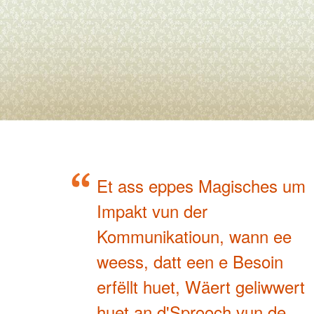
Et ass eppes Magisches um
Impakt vun der
Kommunikatioun, wann ee
weess, datt een e Besoin
erfëllt huet, Wäert geliwwert
huet an d'Sprooch vun de