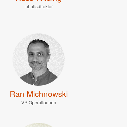
Inhaltsdirekter
Ran Michnowski
VP Operatiounen