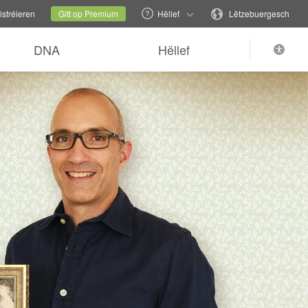
iesselen
Aktuell Säit
Sprooch änneren
stréieren
Gitt op Premium
Hëllef
Lëtzebuergesch
DNA
Hëllef