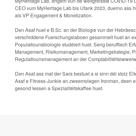
MyHeritage Lab, engem vun de weltgréisste COVID-19 La
CEO vum MyHeritage Lab bis Ufank 2023, duerno ass hi
als VP Engagement & Monetization.
Den Asaf huet e B.Sc. an der Biologie vun der Hebräesch
verschiddene Fuerschungslaboen gesammelt huet an exp
Populatiounsbiologie studéiert huet. Seng berufflech Er
Management, Risikomanagement, Marketingstrategie, Pr
Regulatiounsmanagement an der Comptabilitéitsiwwer
Den Asaf ass mat der Sara bestuet a si sinn déi stolz El
Asaf e Fitness-Junkie an zweemolegen Ironman, deen en
gesond Iessen a Spezialitéitskaffee huet.