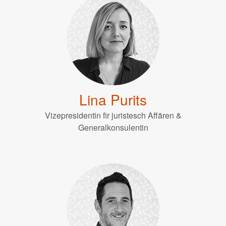
Lina Purits
Vizepresidentin fir juristesch Affären &
Generalkonsulentin