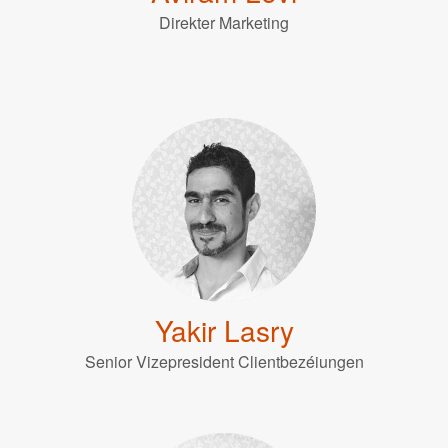
Direkter Marketing
Yakir Lasry
Senior Vizepresident Clientbezéiungen