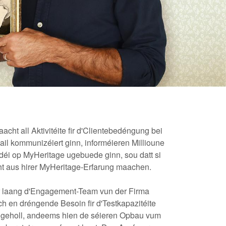
ht all Aktivitéite fir d'Clientebedéngung bei
ail kommunizéiert ginn, informéieren Millioune
 déi op MyHeritage ugebuede ginn, sou datt si
ht aus hirer MyHeritage-Erfarung maachen.
r laang d'Engagement-Team vun der Firma
 en dréngende Besoin fir d'Testkapazitéite
l ugeholl, andeems hien de séieren Opbau vum