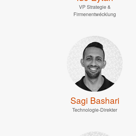
VP Strategie &
Firmenentwécklung
Sagi Bashari
Technologie-Direkter